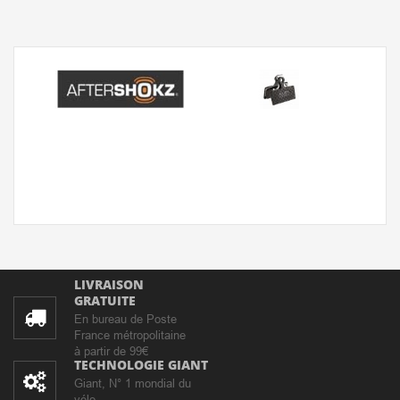
LIVRAISON
GRATUITE
En bureau de Poste
France métropolitaine
à partir de 99€
TECHNOLOGIE GIANT
Giant, N° 1 mondial du
vélo