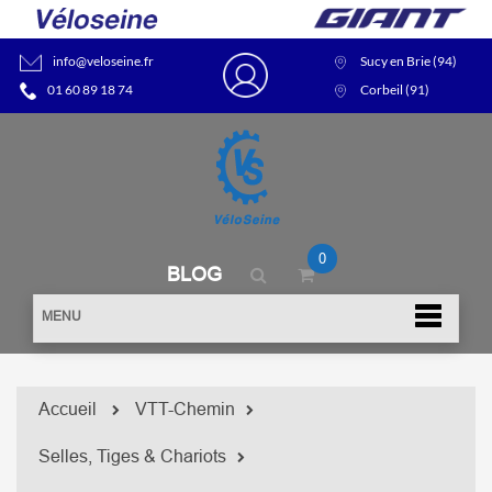
info@veloseine.fr
Sucy en Brie (94)
01 60 89 18 74
Corbeil (91)
0
BLOG
MENU
Accueil
VTT-Chemin
Selles, Tiges & Chariots