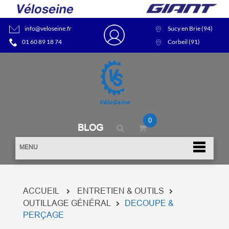
info@veloseine.fr
Sucy en Brie (94)
01 60 89 18 74
Corbeil (91)
0
BLOG
MENU
ACCUEIL
ENTRETIEN & OUTILS
OUTILLAGE GÉNÉRAL
DECOUPE &
PERÇAGE