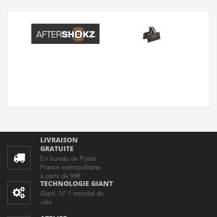
LIVRAISON
GRATUITE
En bureau de Poste
France métropolitaine
à partir de 99€
TECHNOLOGIE GIANT
Giant, N° 1 mondial du
vélo