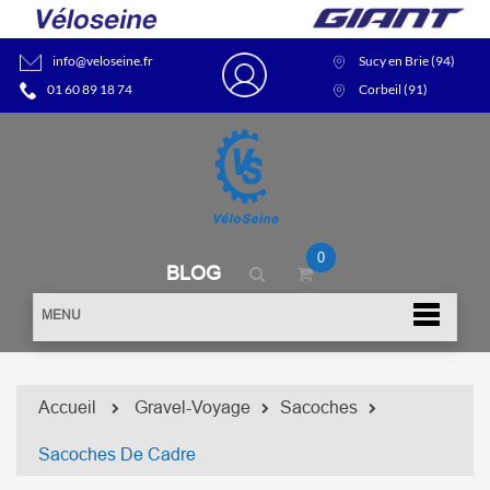
info@veloseine.fr
Sucy en Brie (94)
01 60 89 18 74
Corbeil (91)
0
BLOG
MENU
Accueil
Gravel-Voyage
Sacoches
Sacoches De Cadre