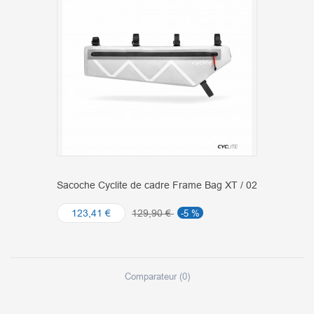
Sacoche Cyclite de cadre Frame Bag XT / 02
123,41 €
129,90 €
-5 %
Comparateur (
0
)