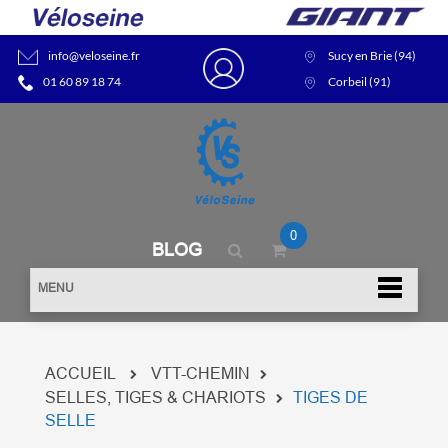
info@veloseine.fr
Sucy en Brie (94)
01 60 89 18 74
Corbeil (91)
0
BLOG
MENU
ACCUEIL
VTT-CHEMIN
SELLES, TIGES & CHARIOTS
TIGES DE
SELLE