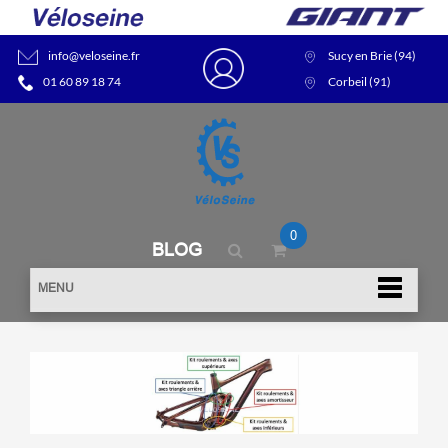
info@veloseine.fr
Sucy en Brie (94)
01 60 89 18 74
Corbeil (91)
0
BLOG
MENU