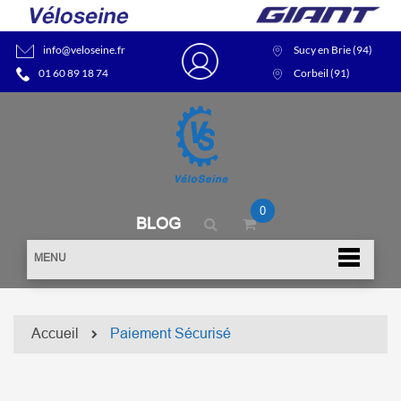
info@veloseine.fr
Sucy en Brie (94)
01 60 89 18 74
Corbeil (91)
0
BLOG
MENU
Accueil
Paiement Sécurisé