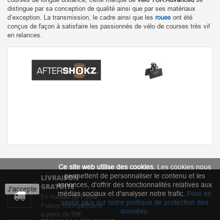
distingue par sa conception de qualité ainsi que par ses matériaux
d’exception. La transmission, le cadre ainsi que les
roues
ont été
conçus de façon à satisfaire les passionnés de vélo de courses très vif
en relances.
Ce site web utilise des cookies.
Les cookies nous
permettent de personnaliser le contenu et les
LIVRAISON
annonces, d'offrir des fonctionnalités relatives aux
GRATUITE
J'accepte
médias sociaux et d'analyser notre trafic.
Pour en
En bureau de Poste
savoir plus sur notre politique de protection des
France métropolitaine
données
.
à partir de 99€