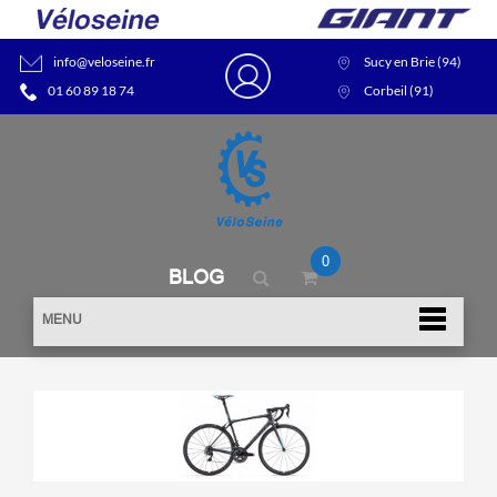
info@veloseine.fr
Sucy en Brie (94)
01 60 89 18 74
Corbeil (91)
0
BLOG
MENU