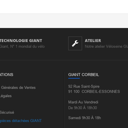
TECHNOLOGIE GIANT
ATELIER
Giant, N° 1 mondial du vélo
Notre atelier Véloseine G
ATIONS
GIANT CORBEIL
92 Rue Saint-Spire
s Générales de Ventes
91 100 CORBEIL-ESSONNES
Légales
Mardi Au Vendredi
De 9h30 À 18h30
Sécurisé
Samedi 9h30 À 18h
 pièces détachées GIANT