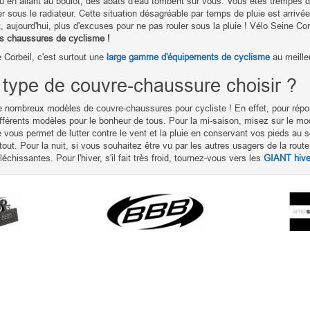
ou en allant au boulot, des abats d'eau tombent sur vous. Vous êtes trempés d
r sous le radiateur. Cette situation désagréable par temps de pluie est arri
 aujourd'hui, plus d'excuses pour ne pas rouler sous la pluie ! Vélo Seine Corb
es chaussures de cyclisme !
 Corbeil, c'est surtout une
large gamme d'équipements de cyclisme
au meilleu
 type de couvre-chaussure choisir ?
de nombreux modèles de couvre-chaussures pour cycliste ! En effet, pour rép
fférents modèles pour le bonheur de tous. Pour la mi-saison, misez sur le m
 vous permet de lutter contre le vent et la pluie en conservant vos pieds au
tout. Pour la nuit, si vous souhaitez être vu par les autres usagers de la rout
échissantes. Pour l'hiver, s'il fait très froid, tournez-vous vers les
GIANT hive