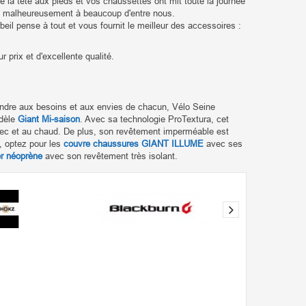
e la tête aux pieds et vos chaussettes ont mit toute la journée
vée malheureusement à beaucoup d'entre nous.
eil pense à tout et vous fournit le meilleur des accessoires :
r prix et d'excellente qualité.
ondre aux besoins et aux envies de chacun, Vélo Seine
odèle
Giant Mi-saison
. Avec sa technologie ProTextura, cet
 sec et au chaud. De plus, son revêtement
imperméable
est
e, optez pour les
couvre chaussures GIANT ILLUME
avec ses
r néoprène
avec son revêtement très isolant.