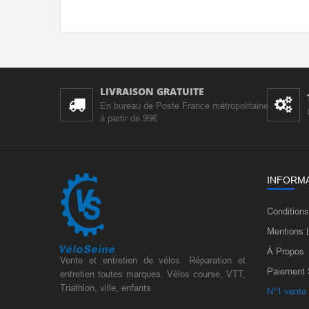
LIVRAISON GRATUITE
En bureau de Poste France métropolitaine
à partir de 99€
INFORM
Condition
Mentions 
À Propos
Vente et entretien de vélos. Réparation et
Paiement 
entretien toutes marques. Vélos course, VTT,
Triathlon, ville, enfants
N°1 vente