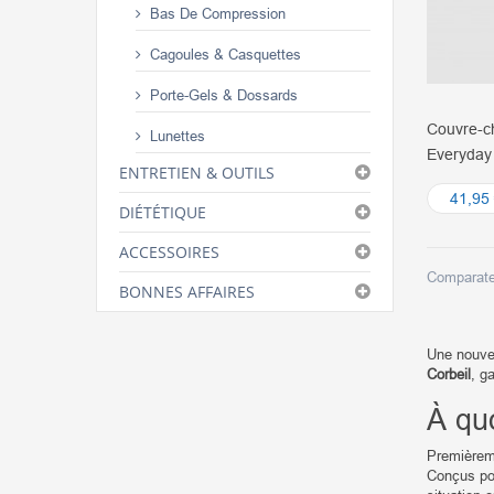
Bas De Compression
Cagoules & Casquettes
Porte-Gels & Dossards
Couvre-c
Lunettes
Everyday
ENTRETIEN & OUTILS
41,95
DIÉTÉTIQUE
ACCESSOIRES
Comparate
BONNES AFFAIRES
Une nouvel
Corbeil
, g
À
qu
Premièrem
Conçus pou