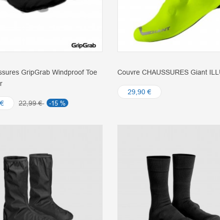
ssures GripGrab Windproof Toe
Couvre CHAUSSURES Giant IL
r
29,90 €
 €
22,99 €
-15 %