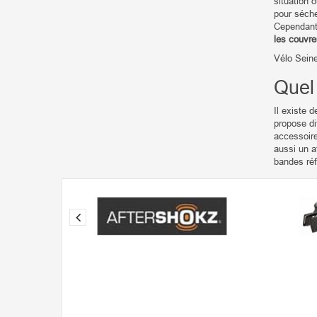
situation 
pour séche
Cependant,
les couvr
Vélo Seine
Quel
Il existe 
propose di
accessoire
aussi un a
bandes réfl