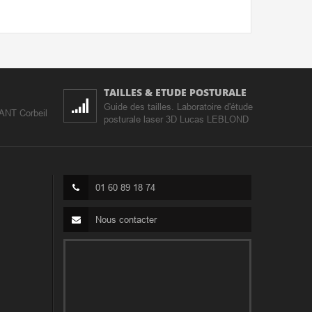
TAILLES & ETUDE POSTURALE
Guide des tailles. Laboratoire d'étude
IANT Corbeil
posturale laser 3D Lucas LEBLOND
01 60 89 18 74
Nous contacter