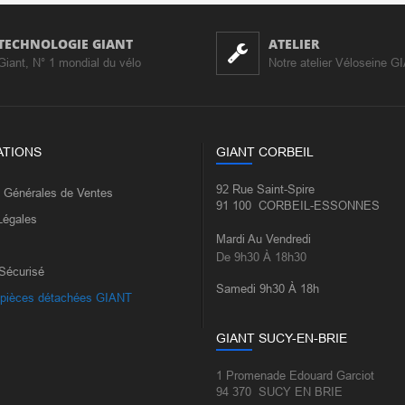
TECHNOLOGIE GIANT
ATELIER
Giant, N° 1 mondial du vélo
Notre atelier Véloseine G
ATIONS
GIANT CORBEIL
92 Rue Saint-Spire
s Générales de Ventes
91 100 CORBEIL-ESSONNES
Légales
Mardi Au Vendredi
De 9h30 À 18h30
Sécurisé
Samedi 9h30 À 18h
 pièces détachées GIANT
GIANT SUCY-EN-BRIE
1 Promenade Edouard Garciot
94 370 SUCY EN BRIE