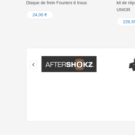
s
kit de réparation de filetage de pédale
Bidon F
UNIOR
pressio
226,59 €
9,0