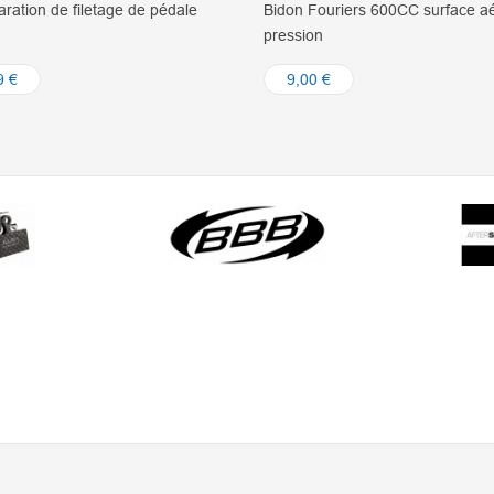
ouriers 600CC surface aéro /valve
Paire de plateaux Fouriers co
n
Shimano® Ultegra 8000
0 €
115,00 €