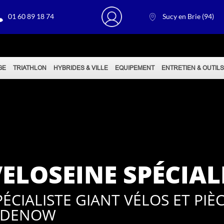
01 60 89 18 74
Sucy en Brie (94)
GE
TRIATHLON
HYBRIDES & VILLE
EQUIPEMENT
ENTRETIEN & OUTIL
ELOSEINE SPÉCIAL
PÉCIALISTE GIANT VÉLOS ET PI
IDENOW