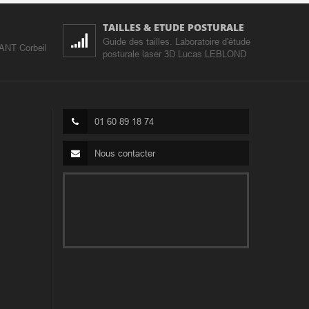
TAILLES & ETUDE POSTURALE
Guide des tailles. Laboratoire d'étude
IANT Corbeil
posturale laser 3D Lucas LEBLOND
01 60 89 18 74
Nous contacter