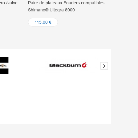
mpatibles
Chape Full céramique carbone grands
galets pour Shimano RD 9100 - 9150
Fouriers
195,00 €