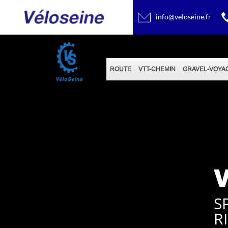
info@veloseine.fr
ROUTE
VTT-CHEMIN
GRAVEL-VOYA
V
S
R