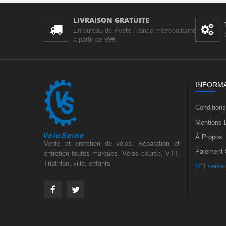
LIVRAISON GRATUITE
En bureau de Poste France métropolitaine
à partir de 99€
INFORM
Condition
Mentions 
À Propos
Vente et entretien de vélos. Réparation et
Paiement 
entretien toutes marques. Vélos course, VTT,
Triathlon, ville, enfants
N°1 vente