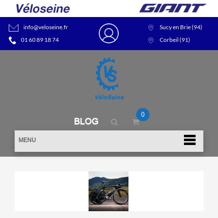
info@veloseine.fr
Sucy en Brie (94)
01 60 89 18 74
Corbeil (91)
0
BLOG
MENU