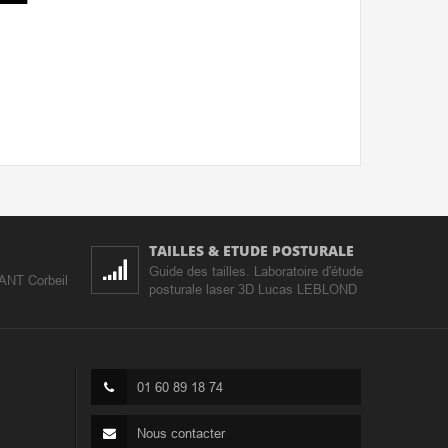
TAILLES & ETUDE POSTURALE
Guide des tailles. Laboratoire d'étude
IANT Corbeil
posturale laser 3D Lucas LEBLOND
01 60 89 18 74
Nous contacter