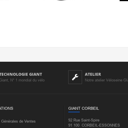
TECHNOLOGIE GIANT
ATELIER
Giant, N° 1 mondial du vélo
Notre atelier Véloseine G
ATIONS
GIANT CORBEIL
92 Rue Saint-Spire
s Générales de Ventes
91 100 CORBEIL-ESSONNES