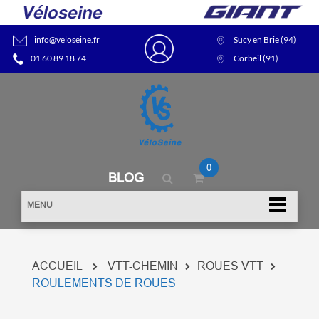
info@veloseine.fr
Sucy en Brie (94)
01 60 89 18 74
Corbeil (91)
0
BLOG
MENU
ACCUEIL
VTT-CHEMIN
ROUES VTT
ROULEMENTS DE ROUES