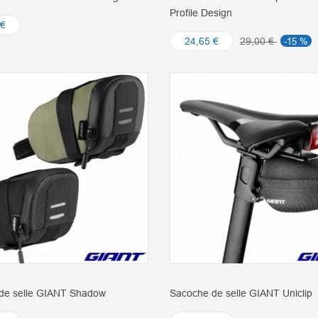
Profile Design
 €
24,65 €
29,00 €
-15 %
de selle GIANT Shadow
Sacoche de selle GIANT Uniclip