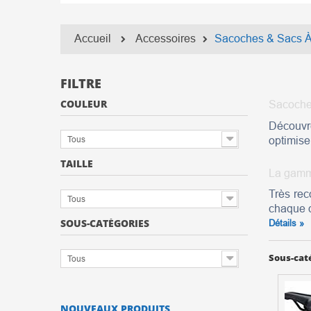
Accueil
Accessoires
Sacoches & Sacs 
FILTRE
COULEUR
Sacoche
Découvr
Tous
optimiser
TAILLE
La gamm
Très re
Tous
chaque d
SOUS-CATÉGORIES
Détails »
Sous-cat
Tous
NOUVEAUX PRODUITS