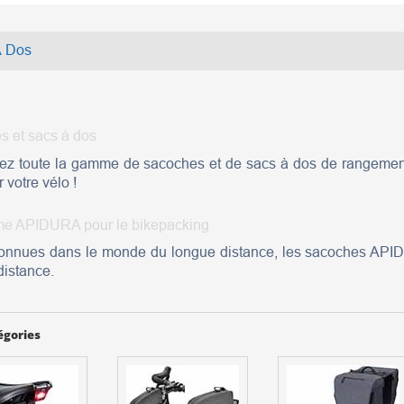
À Dos
s et sacs à dos
ez toute la gamme de sacoches et de sacs à dos de rangement
 votre vélo !
e APIDURA pour le bikepacking
connues dans le monde du longue distance, les sacoches APID
istance.
égories