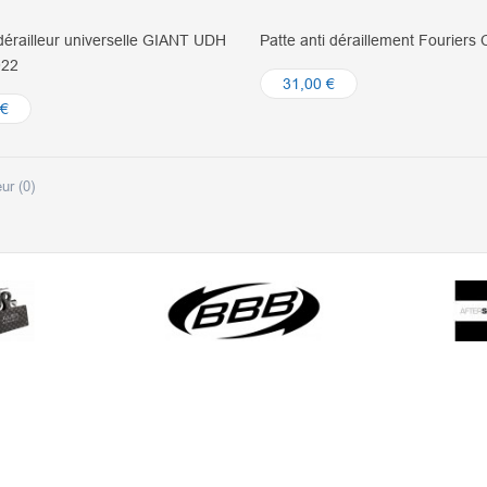
dérailleur universelle GIANT UDH
Patte anti déraillement Fouriers
022
31,00 €
 €
ur (
0
)