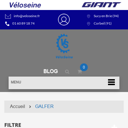
info@veloseine.fr
Sucy en Brie (94)
01 60 89 18 74
Corbeil (91)
0
BLOG
MENU
Accueil
GALFER
FILTRE