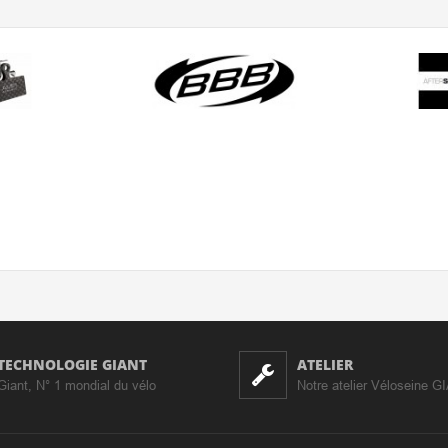
TECHNOLOGIE GIANT
ATELIER
Giant, N° 1 mondial du vélo
Notre atelier Véloseine G