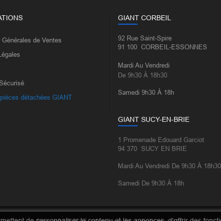
ATIONS
GIANT CORBEIL
92 Rue Saint-Spire
s Générales de Ventes
91 100 CORBEIL-ESSONNES
Légales
Mardi Au Vendredi
De 9h30 À 18h30
Sécurisé
Samedi 9h30 À 18h
 pièces détachées GIANT
GIANT SUCY-EN-BRIE
1 Promenade Edouard Garciot
94 370 SUCY EN BRIE
Mardi Au Vendredi De 9h30 À 18h30
Samedi De 9h30 À 18h
ettent de personnaliser le contenu et les annonces, d'offrir des fonctio
Copyright © 2017 veloseine.fr Tous droits réservés.