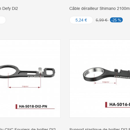
 Defy Di2
Câble dérailleur Shimano 2100
5,24 €
6,99 €
-25 %
lu CNC Fouriers de boitier DI2
Support plastique de boitier DI2 