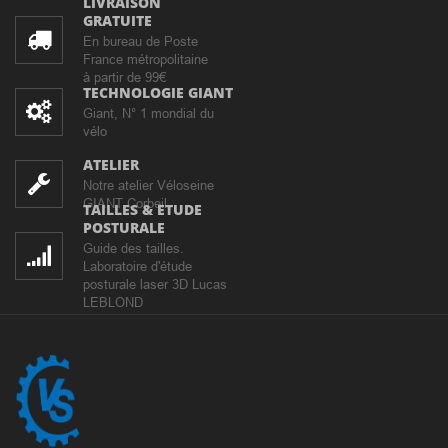
LIVRAISON
GRATUITE
En bureau de Poste
France métropolitaine
à partir de 99€
TECHNOLOGIE GIANT
Giant, N° 1 mondial du
vélo
ATELIER
Notre atelier Véloseine
GIANT Corbeil
TAILLES & ETUDE
POSTURALE
Guide des tailles.
Laboratoire d'étude
posturale laser 3D Lucas
LEBLOND