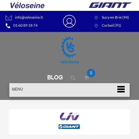
info@veloseine.fr
Sucy en Brie (94)
01 60 89 18 74
Corbeil (91)
0
BLOG
MENU