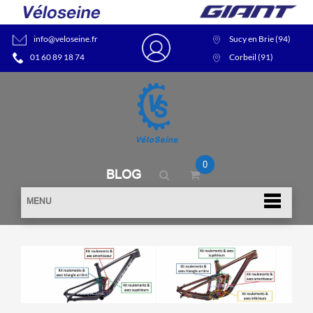
info@veloseine.fr
Sucy en Brie (94)
01 60 89 18 74
Corbeil (91)
0
BLOG
MENU