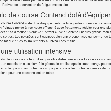
a tige de selle D-fuse permet d'amortir toutes les vibrations et d'absorber les
nt l'arrivée de la sensation de fatigue musculaire.
élo de course Contend doté d’équipem
e course Contend
a été doté d'équipements de type professionnel qui lui perme
n freinage rapide à très haute efficacité avec frottements réduits pour une plu
ect et sa direction Overdrive 1 offrent au vélo Contend une très grande mania
s sorties. Les poignées sont équipées d'un grip ergonomique qui permet de tou
de fatigue et les fourmillements au niveau des mains.
une utilisation intensive
élo d'endurance contend, il est possible d'être bien équipé lors de ses sorti
t un modèle en aluminium à la géométrie profilée spécialement conçu pour de l
sé en ville que sur les routes de campagne ou dans les routes sinueuses de m
coloris pour une personnalisation totale.