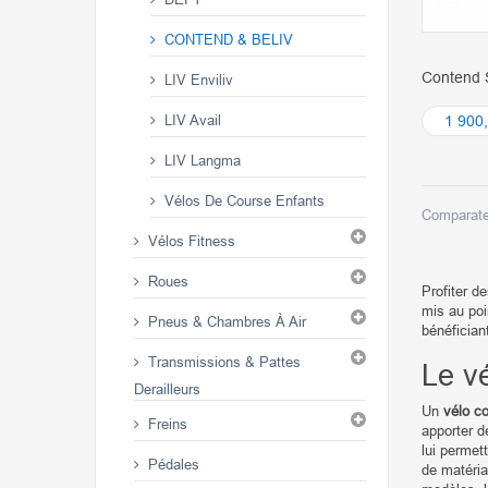
CONTEND & BELIV
Contend 
LIV Enviliv
LIV Avail
1 900
LIV Langma
Vélos De Course Enfants
Comparate
Vélos Fitness
Roues
Profiter d
mis au po
Pneus & Chambres À Air
bénéfician
Transmissions & Pattes
Le v
Derailleurs
Un
vélo c
Freins
apporter d
lui permet
Pédales
de matéria