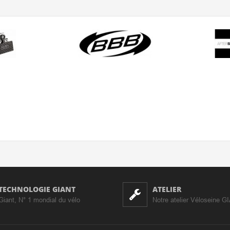
TECHNOLOGIE GIANT
ATELIER
Giant, N° 1 mondial du vélo
Notre atelier Véloseine G