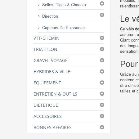
modèles, l
Selles, Tiges & Chariots
ralentissa
Direction
Le v
Capteurs De Puissance
Ce
vélo d
assurent u
VTT-CHEMIN
Giant conn
des longue
TRIATHLON
sensation 
GRAVEL-VOYAGE
Pour 
HYBRIDES & VILLE
Grâce au v
contend es
EQUIPEMENT
être utili
tailles et 
ENTRETIEN & OUTILS
DIÉTÉTIQUE
ACCESSOIRES
BONNES AFFAIRES