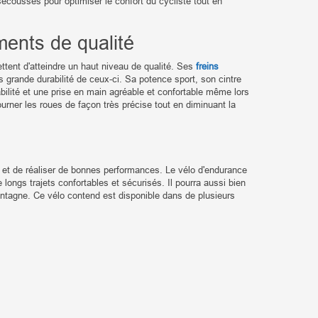
 secousses pour optimiser le confort du cycliste tout en
ents de qualité
ttent d'atteindre un haut niveau de qualité. Ses
freins
s grande durabilité de ceux-ci. Sa potence sport, son cintre
bilité et une prise en main agréable et confortable même lors
rner les roues de façon très précise tout en diminuant la
es et de réaliser de bonnes performances. Le vélo d'endurance
ongs trajets confortables et sécurisés. Il pourra aussi bien
ontagne. Ce vélo contend est disponible dans de plusieurs