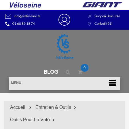
info@veloseine.fr
Sucy en Brie (94)
01 60 89 18 74
Corbeil (91)
0
BLOG
MENU
Accueil
Entretien & Outils
Outils Pour Le Vélo