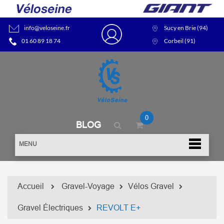
info@veloseine.fr
Sucy en Brie (94)
01 60 89 18 74
Corbeil (91)
0
BLOG
MENU
Accueil
Gravel-Voyage
Vélos Gravel
Gravel Électriques
REVOLT E+