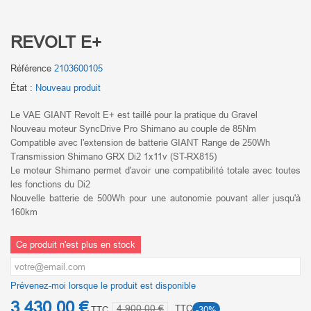
REVOLT E+
Référence
2103600105
État :
Nouveau produit
Le VAE GIANT Revolt E+ est taillé pour la pratique du Gravel
Nouveau moteur SyncDrive Pro Shimano au couple de 85Nm
Compatible avec l'extension de batterie GIANT Range de 250Wh
Transmission Shimano GRX Di2 1x11v (ST-RX815)
Le moteur Shimano permet d'avoir une compatibilité totale avec toutes
les fonctions du Di2
Nouvelle batterie de 500Wh pour une autonomie pouvant aller jusqu'à
160km
Ce produit n'est plus en stock
Prévenez-moi lorsque le produit est disponible
3 430,00 €
4 900,00 €
TTC
TTC
-30%