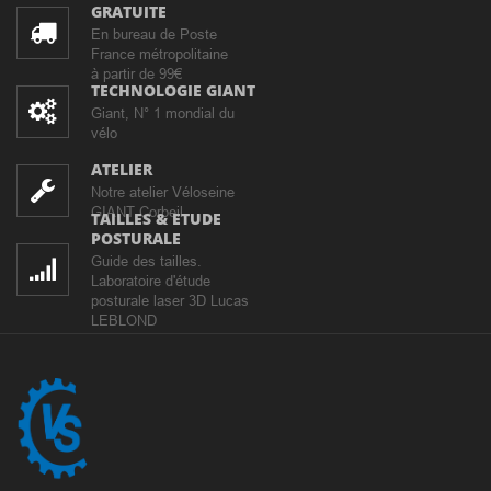
GRATUITE
En bureau de Poste
France métropolitaine
à partir de 99€
TECHNOLOGIE GIANT
Giant, N° 1 mondial du
vélo
ATELIER
Notre atelier Véloseine
GIANT Corbeil
TAILLES & ETUDE
POSTURALE
Guide des tailles.
Laboratoire d'étude
posturale laser 3D Lucas
LEBLOND