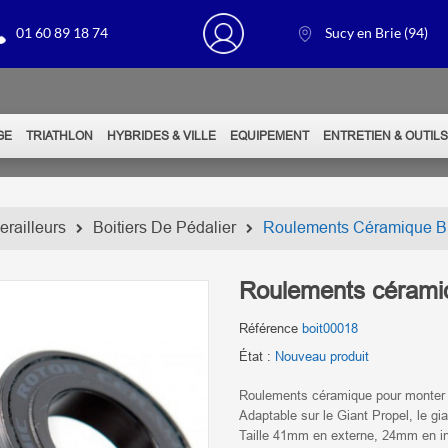
01 60 89 18 74
Sucy en Brie (94)
GE
TRIATHLON
HYBRIDES & VILLE
EQUIPEMENT
ENTRETIEN & OUTIL
erailleurs
Boitiers De Pédalier
Roulements Céramique BB
Roulements cérami
Référence
boit00018
État :
Nouveau produit
Roulements céramique pour monter u
Adaptable sur le Giant Propel, le gi
Taille 41mm en externe, 24mm en in