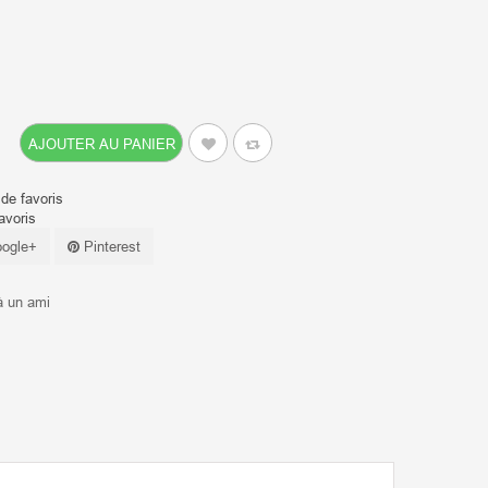
AJOUTER AU PANIER
 de favoris
avoris
ogle+
Pinterest
à un ami