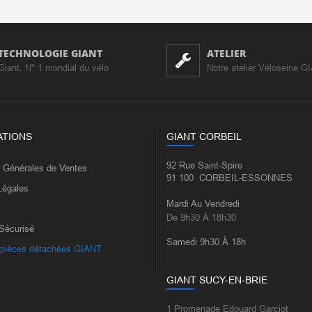
TECHNOLOGIE GIANT
ATELIER
Giant, N° 1 mondial du vélo
Notre atelier Véloseine G
ATIONS
GIANT CORBEIL
92 Rue Saint-Spire
s Générales de Ventes
91 100 CORBEIL-ESSONNES
Légales
Mardi Au Vendredi
De 9h30 À 18h30
Sécurisé
Samedi 9h30 À 18h
 pièces détachées GIANT
GIANT SUCY-EN-BRIE
1 Promenade Edouard Garciot