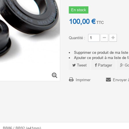
En stock
100,00 €
TTC
Quantité :
Supprimer ce produit de ma liste
Ajouter ce produit à ma liste de f
Tweet
Partager
Go
Imprimer
Envoyer 
BB86 / BB92 (ø41mm)