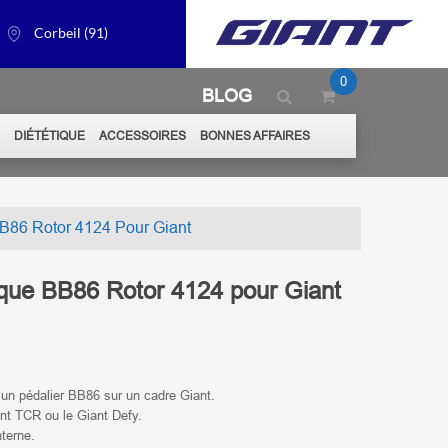
Corbeil (91)
0
BLOG
S
DIÉTÉTIQUE
ACCESSOIRES
BONNES AFFAIRES
86 Rotor 4124 Pour Giant
que BB86 Rotor 4124 pour Giant
n pédalier BB86 sur un cadre Giant.
ant TCR ou le Giant Defy.
terne.