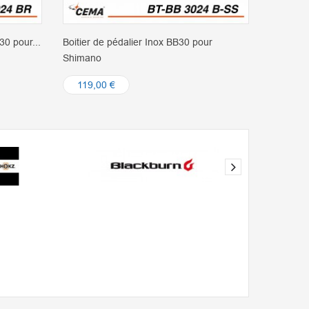
30 pour...
Boitier de pédalier Inox BB30 pour
Boitier 
Shimano
GXP
119,00 €
119,0