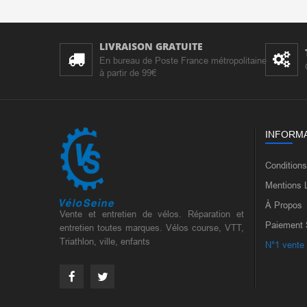
LIVRAISON GRATUITE
En bureau de Poste France métropolitaine
à partir de 99€
INFORM
Condition
Mentions 
À Propos
Vente et entretien de vélos. Réparation et
Paiement 
entretien toutes marques. Vélos course, VTT,
Triathlon, ville, enfants
N°1 vente