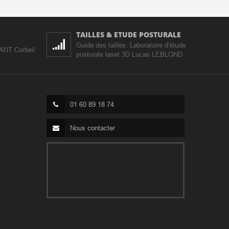
TAILLES & ETUDE POSTURALE
Guide des tailles. Laboratoire d'étude
IANT Corbeil
posturale laser 3D Lucas LEBLOND
01 60 89 18 74
Nous contacter