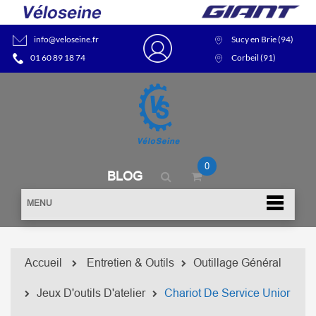
info@veloseine.fr
Sucy en Brie (94)
01 60 89 18 74
Corbeil (91)
0
BLOG
MENU
Accueil
Entretien & Outils
Outillage Général
Jeux D'outils D'atelier
Chariot De Service Unior