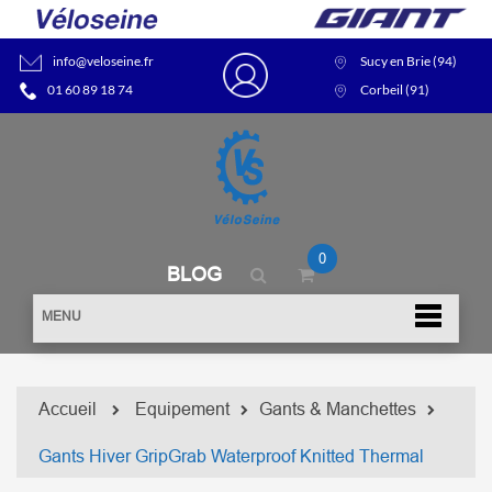
info@veloseine.fr
Sucy en Brie (94)
01 60 89 18 74
Corbeil (91)
0
BLOG
MENU
Accueil
Equipement
Gants & Manchettes
Gants Hiver GripGrab Waterproof Knitted Thermal