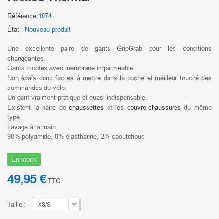
Référence
1074
État :
Nouveau produit
Une excellente paire de gants GripGrab pour les conditions
changeantes.
Gants tricotés avec membrane imperméable.
Non épais donc faciles à mettre dans la poche et meilleur touché des
commandes du vélo.
Un gant vraiment pratique et quasi indispensable.
Existent la paire de
chaussettes
et les
couvre-chaussures
du même
type.
Lavage à la main
90% polyamide, 8% élasthanne, 2% caoutchouc
En stock
49,95 €
TTC
Taille :
XS/S