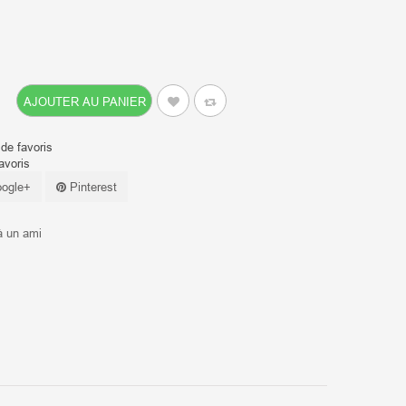
AJOUTER AU PANIER
 de favoris
avoris
ogle+
Pinterest
à un ami