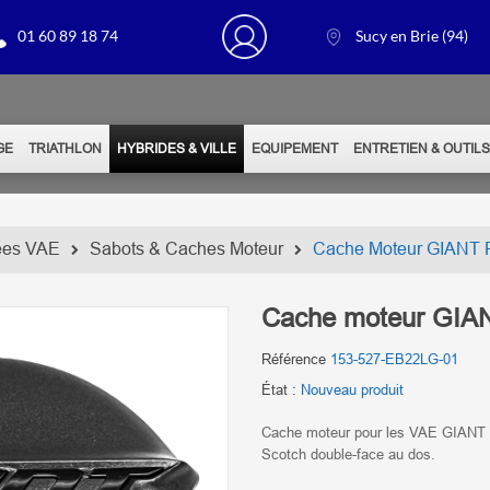
01 60 89 18 74
Sucy en Brie (94)
GE
TRIATHLON
HYBRIDES & VILLE
EQUIPEMENT
ENTRETIEN & OUTIL
ées VAE
Sabots & Caches Moteur
Cache Moteur GIANT R
Cache moteur GIAN
Référence
153-527-EB22LG-01
État :
Nouveau produit
Cache moteur pour les VAE GIANT 
Scotch double-face au dos.