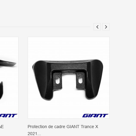
AE
Protection de cadre GIANT Trance X
Protecti
2021...