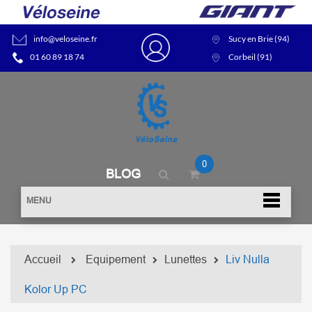
info@veloseine.fr
Sucy en Brie (94)
01 60 89 18 74
Corbeil (91)
0
BLOG
MENU
Accueil
Equipement
Lunettes
Liv Nulla
Kolor Up PC