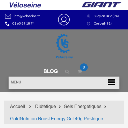
info@veloseine.fr
Sucy en Brie (94)
01 60 89 18 74
Corbeil (91)
0
BLOG
MENU
Accueil
Diététique
Gels Énergétiques
GoldNutrition Boost Energy Gel 40g Pastèque