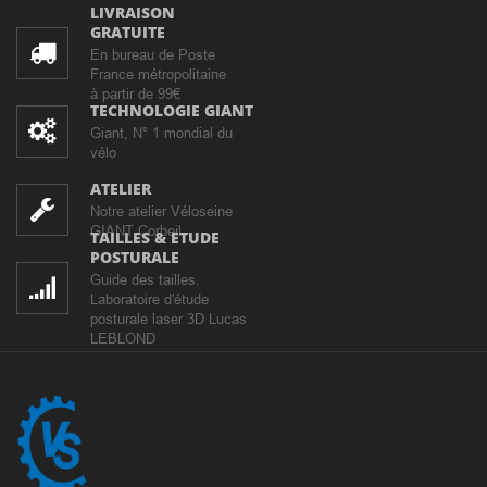
LIVRAISON
GRATUITE
En bureau de Poste
France métropolitaine
à partir de 99€
TECHNOLOGIE GIANT
Giant, N° 1 mondial du
vélo
ATELIER
Notre atelier Véloseine
GIANT Corbeil
TAILLES & ETUDE
POSTURALE
Guide des tailles.
Laboratoire d'étude
posturale laser 3D Lucas
LEBLOND