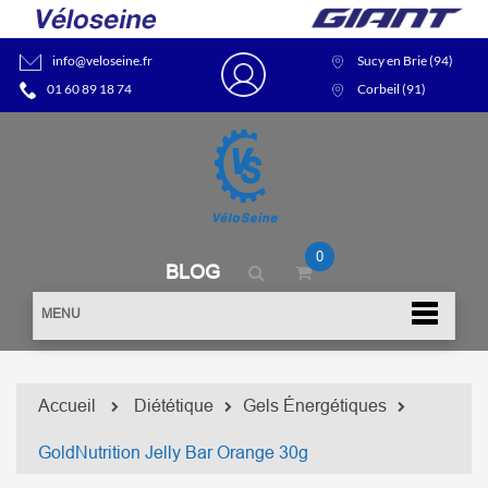
info@veloseine.fr
Sucy en Brie (94)
01 60 89 18 74
Corbeil (91)
0
BLOG
MENU
Accueil
Diététique
Gels Énergétiques
GoldNutrition Jelly Bar Orange 30g