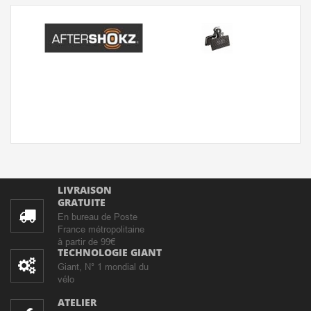
LIVRAISON
GRATUITE
En bureau de Poste
France métropolitaine
à partir de 99€
TECHNOLOGIE GIANT
Giant, N° 1 mondial du
vélo
ATELIER