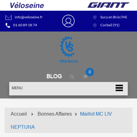
info@veloseine.fr
Sucy en Brie (94)
01 60 89 18 74
Corbeil (91)
0
BLOG
MENU
Accueil
Bonnes Affaires
Maillot MC LIV
NEPTUNA