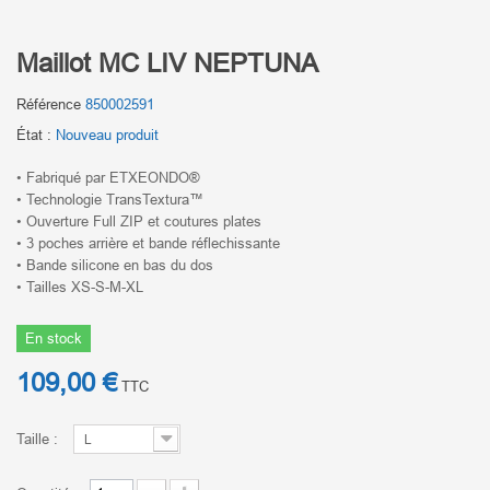
Maillot MC LIV NEPTUNA
Référence
850002591
État :
Nouveau produit
• Fabriqué par ETXEONDO®
• Technologie TransTextura™
• Ouverture Full ZIP et coutures plates
• 3 poches arrière et bande réflechissante
• Bande silicone en bas du dos
• Tailles XS-S-M-XL
En stock
109,00 €
TTC
Taille :
L