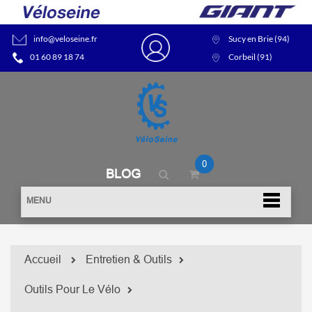
info@veloseine.fr
Sucy en Brie (94)
01 60 89 18 74
Corbeil (91)
0
BLOG
MENU
Accueil
Entretien & Outils
Outils Pour Le Vélo